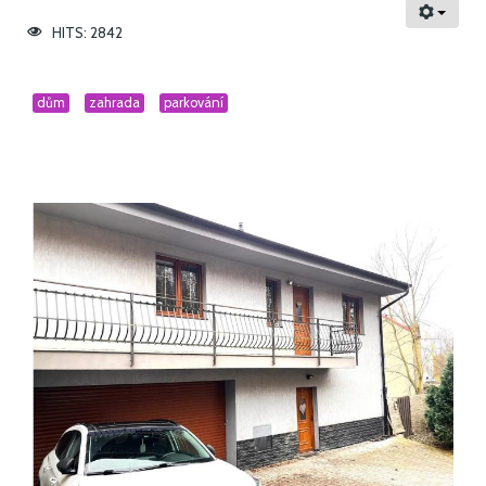
HITS: 2842
dům
zahrada
parkování