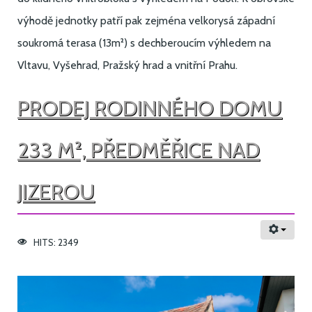
výhodě jednotky patří pak zejména velkorysá západní
soukromá terasa (13m²) s dechberoucím výhledem na
Vltavu, Vyšehrad, Pražský hrad a vnitřní Prahu.
PRODEJ RODINNÉHO DOMU
233 M², PŘEDMĚŘICE NAD
JIZEROU
HITS: 2349