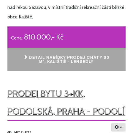
nad řekou Sázavou, v místní tradiční rekreační části blízké
obce Kaliště.
810.000,- Kč
Cena:
DETAIL NABÍDKY PRODEJ CHATY 30
M², KALIŠTĚ - LENSEDLY
PRODEJ BYTU 3+KK,
PODOLSKÁ, PRAHA - PODOLÍ
HITS: 574