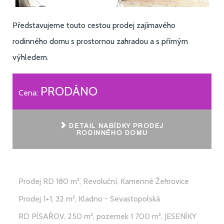
Představujeme touto cestou prodej zajímavého
rodinného domu s prostornou zahradou a s přímým
výhledem.
PRODÁNO
Cena:
DETAIL NABÍDKY PRODEJ
RODINNÉHO DOMU
Prodej RD 180 m², Revoluční, Kamenné Žehrovice
Prodej 1+1, 32 m², Kladno - Sevastopolská
RD PÍSAŘOV, 250 m², pozemek 1 700 m², JESENÍKY