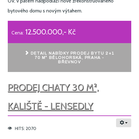
OV, v pátém nadpodlaží nově zrekonstruovaného
bytového domu s novým výtahem.
12.500.000,- Kč
Cena:
DETAIL NABÍDKY PRODEJ BYTU 2+1
70 M² BĚLOHORSKÁ, PRAHA -
BŘEVNOV
PRODEJ CHATY 30 M²,
KALIŠTĚ - LENSEDLY
HITS: 2070