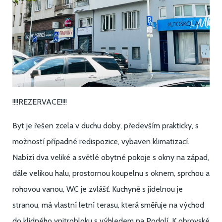
!!!!REZERVACE!!!!
Byt je řešen zcela v duchu doby, především prakticky, s
možností případné redispozice, vybaven klimatizací.
Nabízí dva veliké a světlé obytné pokoje s okny na západ,
dále velikou halu, prostornou koupelnu s oknem, sprchou a
rohovou vanou, WC je zvlášť. Kuchyně s jídelnou je
stranou, má vlastní letní terasu, která směřuje na východ
do klidného vnitrobloku s výhledem na Podolí. K obrovské