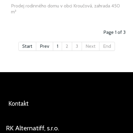
Prodej rodinného domu v obci Kroučová, zahrada 450
m²
Page 1 of 3
Start
Prev
1
2
3
Next
End
Kontakt
RK Alternatiff, s.r.o.