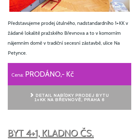
Představujeme prodej útulného, nadstandardního 1+KK v
žádané lokalitě pražského Břevnova a to v komorním
nájemním domě v tradiční secesní zástavbě, ulice Na
Petynce.
PRODÁNO,- Kč
Cena:
DETAIL NABÍDKY PRODEJ BYTU
1+KK NA BŘEVNOVĚ, PRAHA 6
BYT 4+1, KLADNO ČS.