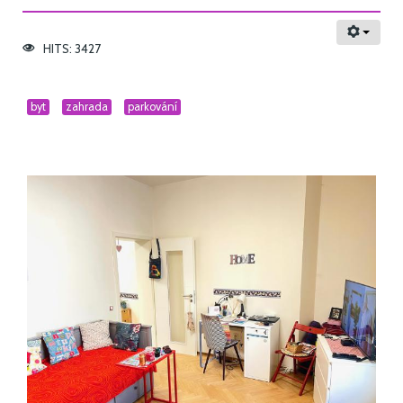
HITS: 3427
byt
zahrada
parkování